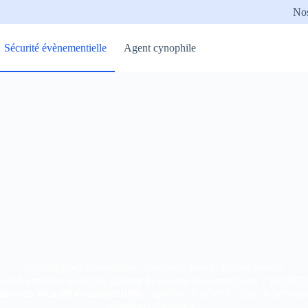
Nos
Sécurité évènementielle
Agent cynophile
Sécurité pour événements : Concerts, salons, soirées privées
n événement et souhaitez garantir la sécurité des participants ? PR
lisés en sécurité événementielle
, capables de gérer les flux de personne
situations d’urgence.